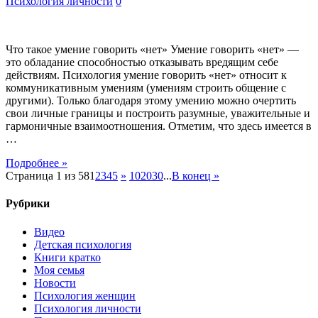
Психология личности
0
Что такое умение говорить «нет» Умение говорить «нет» —
это обладание способностью отказывать вредящим себе
действиям. Психология умение говорить «нет» относит к
коммуникативным умениям (умениям строить общение с
другими). Только благодаря этому умению можно очертить
свои личные границы и построить разумные, уважительные и
гармоничные взаимоотношения. Отметим, что здесь имеется в
…
Подробнее »
Страница 1 из 58
1
2
3
4
5
»
10
20
30
...
В конец »
Рубрики
Видео
Детская психология
Книги кратко
Моя семья
Новости
Психология женщин
Психология личности