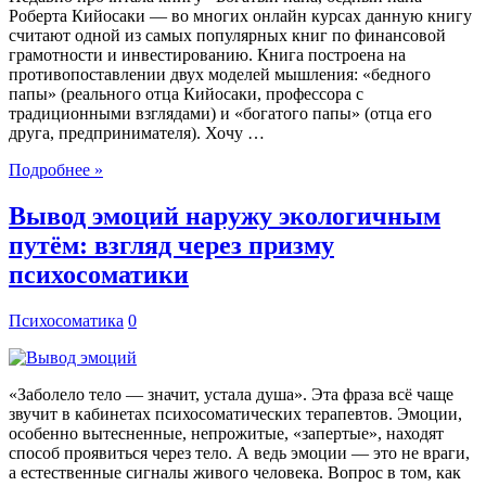
Роберта Кийосаки — во многих онлайн курсах данную книгу
считают одной из самых популярных книг по финансовой
грамотности и инвестированию. Книга построена на
противопоставлении двух моделей мышления: «бедного
папы» (реального отца Кийосаки, профессора с
традиционными взглядами) и «богатого папы» (отца его
друга, предпринимателя). Хочу …
Подробнее »
Вывод эмоций наружу экологичным
путём: взгляд через призму
психосоматики
Психосоматика
0
«Заболело тело — значит, устала душа». Эта фраза всё чаще
звучит в кабинетах психосоматических терапевтов. Эмоции,
особенно вытесненные, непрожитые, «запертые», находят
способ проявиться через тело. А ведь эмоции — это не враги,
а естественные сигналы живого человека. Вопрос в том, как