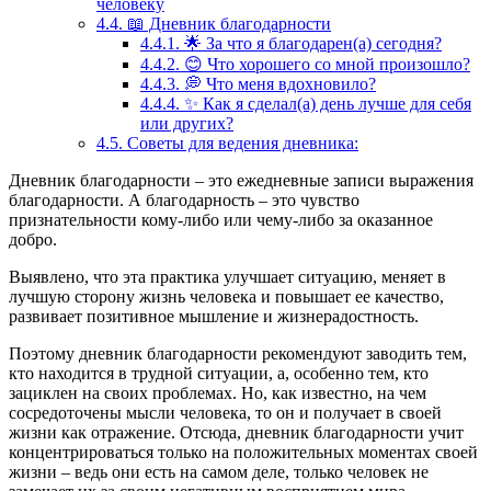
человеку
4.4.
📖 Дневник благодарности
4.4.1.
🌟 За что я благодарен(а) сегодня?
4.4.2.
😊 Что хорошего со мной произошло?
4.4.3.
💭 Что меня вдохновило?
4.4.4.
✨ Как я сделал(а) день лучше для себя
или других?
4.5.
Советы для ведения дневника:
Дневник благодарности – это ежедневные записи выражения
благодарности. А благодарность – это чувство
признательности кому-либо или чему-либо за оказанное
добро.
Выявлено, что эта практика улучшает ситуацию, меняет в
лучшую сторону жизнь человека и повышает ее качество,
развивает позитивное мышление и жизнерадостность.
Поэтому дневник благодарности рекомендуют заводить тем,
кто находится в трудной ситуации, а, особенно тем, кто
зациклен на своих проблемах. Но, как известно, на чем
сосредоточены мысли человека, то он и получает в своей
жизни как отражение. Отсюда, дневник благодарности учит
концентрироваться только на положительных моментах своей
жизни – ведь они есть на самом деле, только человек не