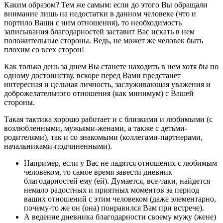
Каким образом? Тем же самым: если до этого Вы обращали
внимание лишь на недостатки в данном человеке (что и
портило Ваши с ним отношения), то необходимость
записывания благодарностей заставит Вас искать в нем
положительные стороны. Ведь, не может же человек быть
плохим со всех сторон!
Как только день за днем Вы станете находить в нем хотя бы по
одному достоинству, вскоре перед Вами предстанет
интересная и цельная личность, заслуживающая уважения и
доброжелательного отношения (как минимум) с Вашей
стороны.
Такая тактика хорошо работает и с близкими и любимыми (с
возлюбленными, мужьями-женами, а также с детьми-
родителями), так и со знакомыми (коллегами-партнерами,
начальниками-подчиненными).
Например, если у Вас не ладятся отношения с любимым
человеком, то самое время завести дневник
благодарностей ему (ей). Думается, все-таки, найдется
немало радостных и приятных моментов за период
ваших отношений с этим человеком (даже элементарно,
почему-то же он (она) понравился Вам при встрече).
А ведение дневника благодарности своему мужу (жене)