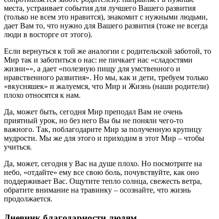
места, устраивает события для лучшего Вашего развития
(только не всем это нравится), знакомит с нужными людьми,
дает Вам то, что нужно для Вашего развития (тоже не всегда
люди в восторге от этого).
Если вернуться к той же аналогии с родительской заботой, то
Мир так и заботиться о нас: не пичкает нас «сладостями
жизни»», а дает «полезную пищу для умственного и
нравственного развития». Но мы, как и дети, требуем только
«вкусняшек» и жалуемся, что Мир и Жизнь (наши родители)
плохо относятся к нам.
Да, может быть, сегодня Мир преподал Вам не очень
приятный урок, но без него Вы бы не поняли чего-то
важного. Так, поблагодарите Мир за полученную крупицу
мудрости. Мы же для этого и приходим в этот Мир – чтобы
учиться.
Да, может, сегодня у Вас на душе плохо. Но посмотрите на
небо, «отдайте» ему все свою боль, почувствуйте, как оно
поддерживает Вас. Ощутите тепло солнца, свежесть ветра,
обратите внимание на травинку – осознайте, что жизнь
продолжается.
Дневник благодарности людям