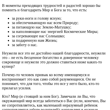
В моменты преходящих трудностей и радостей хорошо бы
помнить и благодарить Мир и Бога за то, что есть:
за руки-ноги и голову ясную;
за обеспечивающую нас всем Природу;
за питающую нас Землю-Матушку;
за наполняющие нас энергией Космические Миры;
за согревающее нас Солнышко;
за подаренную нам Жизнь;
за заботу о нас.
Неужели все это не достойно нашей благодарности, неужели
это – не есть бесценное богатство и доверенное человеку
сокровище и неужели это должно ставиться ниже каких-то
купюр?
Почему-то человек привык ко всему имеющемуся и
воспринимает это как само собой разумеющееся. Он не
понимает, что для того, чтобы это все у него было, кто-то
прилагал усилия.
Кто? Мир (и стоящий за ним Бог). Замечали ли Вы, что
окружающий мир всегда заботиться о Вас (если, конечно, Вы
не сопротивляетесь, как маленький неразумный ребенок
сопротивляется заботе родителей): направляет в нужные