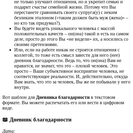
не только улучшит отношения, но и укрепит семью и
подарит счастье семейной жизни. Потому что Вы
перестанете сравнивать своего супруга(у) с неким
безликим эталоном («таким должен быть муж (жена)» –
но кто так придумал?).
Вы будете видеть уникального человека с массой
положительных качеств – он(она) такой и есть на самом
деле, просто до этого Вы «не видели» их, а носились со
своими претензиями.
Или, если на работе никак не строятся отношения с
коллегой, то тоже есть смысл завести для него (нее)
дневник благодарности. Ведь то, что он(она) Вам не
нравится, не значит, что это – плохой человек. Это
просто – Ваше субъективное восприятие человека, не
соответствующее реальности. И, действительно, откуда
Вам знать, что это за человек, Вы же не побывали у него
внутри.
Вот шаблон для
Дневника благодарности
в текстовом
формате. Вы можете распечатать его или вести в цифровом
виде.
📖
Дневник благодарности
Дата: ___________