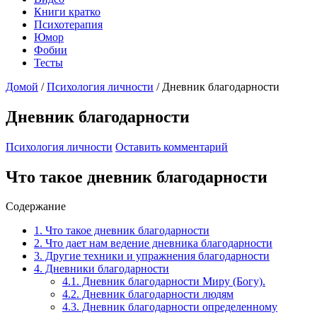
Книги кратко
Психотерапия
Юмор
Фобии
Тесты
Домой
/
Психология личности
/
Дневник благодарности
Дневник благодарности
Психология личности
Оставить комментарий
Что такое дневник благодарности
Содержание
1.
Что такое дневник благодарности
2.
Что дает нам ведение дневника благодарности
3.
Другие техники и упражнения благодарности
4.
Дневники благодарности
4.1.
Дневник благодарности Миру (Богу).
4.2.
Дневник благодарности людям
4.3.
Дневник благодарности определенному