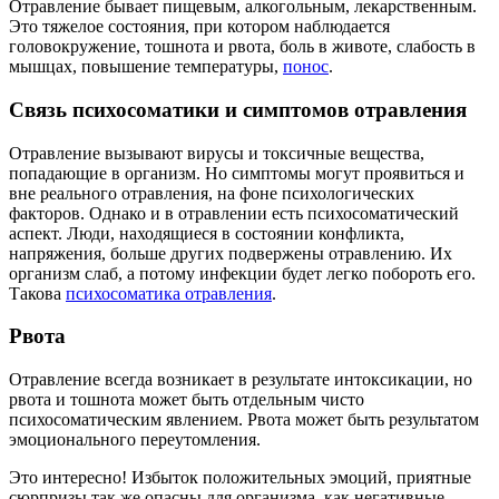
Отравление бывает пищевым, алкогольным, лекарственным.
Это тяжелое состояния, при котором наблюдается
головокружение, тошнота и рвота, боль в животе, слабость в
мышцах, повышение температуры,
понос
.
Связь психосоматики и симптомов отравления
Отравление вызывают вирусы и токсичные вещества,
попадающие в организм. Но симптомы могут проявиться и
вне реального отравления, на фоне психологических
факторов. Однако и в отравлении есть психосоматический
аспект. Люди, находящиеся в состоянии конфликта,
напряжения, больше других подвержены отравлению. Их
организм слаб, а потому инфекции будет легко побороть его.
Такова
психосоматика отравления
.
Рвота
Отравление всегда возникает в результате интоксикации, но
рвота и тошнота может быть отдельным чисто
психосоматическим явлением. Рвота может быть результатом
эмоционального переутомления.
Это интересно! Избыток положительных эмоций, приятные
сюрпризы так же опасны для организма, как негативные