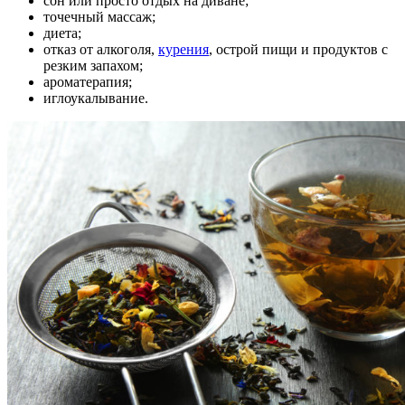
сон или просто отдых на диване;
точечный массаж;
диета;
отказ от алкоголя,
курения
, острой пищи и продуктов с
резким запахом;
ароматерапия;
иглоукалывание.