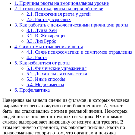
1.
Причины рвоты на эмоциональном уровне
2.
Психосоматика рвоты на нервной почве
2.1.
Психогенная рвота у детей
2.2.
Рвота у взрослых
3.
Как работать с психологическими причинами рвоты
3.1.
Луиза Хей
3.2.
В. Жикаренцев
3.3.
Лиз Бурбо
4.
Симптомы отравления и рвота
4.1.
Связь психосоматики и симптомов отравления
4.2.
Рвота
5.
Как избавиться от рвоты
5.1.
Физические упражнения
5.2.
Дыхательная гимнастика
5.3.
Иные способы
5.4.
Медикаменты
6.
Профилактика
Наверняка вы видели сцены из фильмов, в которых человека
вырывает от чего-то жуткого или болезненного. А, может
быть, вы сталкивались с этим в реальной жизни. Некоторых
людей постоянно рвет в трудных ситуациях. Их в прямом
смысле выворачивает наизнанку от испуга или тревоги. В
этом нет ничего странного, так работает психика. Рвота по
психосоматике говорит о том, что организм и психика