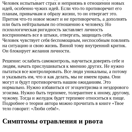
Человек испытывает страх и неприязнь в отношении новых
идей, особенно чужих идей. Если что-то противоречит его
планам, привычкам и образу жизни, то он отвергает это.
Притом что-то новое может и не противоречить, а дополнять
или быть нейтральным по отношению к человеку. Но
психологическая ригидность заставляет личность
воспринимать все в штыки, отвергать, защищать себя.
Человек чувствует себя беспомощным, неспособным повлиять
на ситуацию и свою жизнь. Виной тому внутренний критик.
Он блокирует желания личности.
Решение: ослабить самоконтроль, научиться доверять себе и
людям, начать прислушиваться к мнению других. Не нужно
пытаться все контролировать. Все люди уникальны, а потому
и указывать им, что и как делать, мы не имеем права. Они
могут и будут противоречить нашим ожиданиям. Это
нормально. Нужно избавиться от эгоцентризма и нездорового
эгоизма. Нужно быть терпимее, толерантнее к иному, другому,
чужому. Тогда и желудок будет терпимее относиться к пище.
Подробнее о теории автора можно прочитать в книге «Твое
тело говорит: «Люби себя!».
Симптомы отравления и рвота