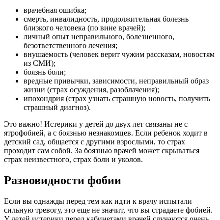
врачебная ошибка;
смерть, инвалидность, продолжительная болезнь
близкого человека (по вине врачей);
личный опыт неправильного, болезненного,
безответственного лечения;
внушаемость (человек верит чужим рассказам, новостям
из СМИ);
боязнь боли;
вредные привычки, зависимости, неправильный образ
жизни (страх осуждения, разоблачения);
ипохондрия (страх узнать страшную новость, получить
страшный диагноз).
Это важно! Истерики у детей до двух лет связаны не с
ятрофобией, а с боязнью незнакомцев. Если ребенок ходит в
детский сад, общается с другими взрослыми, то страх
проходит сам собой. За боязнью врачей может скрываться
страх неизвестного, страх боли и уколов.
Разновидности фобии
Если вы однажды перед тем как идти к врачу испытали
сильную тревогу, это еще не значит, что вы страдаете фобией.
У детей истерики перед кабинетами врачей случаются очень