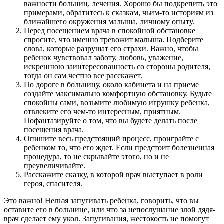
важности больниц, лечения. Хорошо бы подкрепить это
примерами, обратитесь к сказкам, чьим-то историям из
ближайшего окружения малыша, личному опыту.
Перед посещением врача в спокойной обстановке
спросите, что именно тревожит малыша. Подберите
слова, которые разрушат его страхи. Важно, чтобы
ребенок чувствовал заботу, любовь, уважение,
искреннюю заинтересованность со стороны родителя,
тогда он сам честно все расскажет.
По дороге в больницу, около кабинета и на приеме
создайте максимально комфортную обстановку. Будьте
спокойны сами, возьмите любимую игрушку ребенка,
отвлеките его чем-то интересным, приятным.
Пофантазируйте о том, что вы будете делать после
посещения врача.
Опишите весь предстоящий процесс, проиграйте с
ребенком то, что его ждет. Если предстоит болезненная
процедура, то не скрывайте этого, но и не
преувеличивайте.
Расскажите сказку, в которой врач выступает в роли
героя, спасителя.
Это важно! Нельзя запугивать ребенка, говорить, что вы
оставите его в больнице, или что за непослушание злой дядя-
врач сделает ему укол. Запугивания, жестокость не помогут