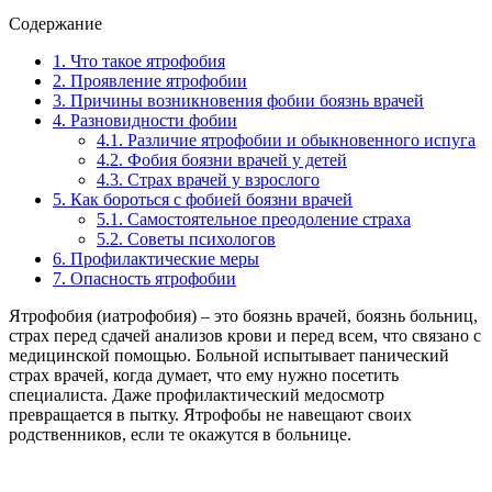
Содержание
1.
Что такое ятрофобия
2.
Проявление ятрофобии
3.
Причины возникновения фобии боязнь врачей
4.
Разновидности фобии
4.1.
Различие ятрофобии и обыкновенного испуга
4.2.
Фобия боязни врачей у детей
4.3.
Страх врачей у взрослого
5.
Как бороться с фобией боязни врачей
5.1.
Самостоятельное преодоление страха
5.2.
Советы психологов
6.
Профилактические меры
7.
Опасность ятрофобии
Ятрофобия (иатрофобия) – это боязнь врачей, боязнь больниц,
страх перед сдачей анализов крови и перед всем, что связано с
медицинской помощью. Больной испытывает панический
страх врачей, когда думает, что ему нужно посетить
специалиста. Даже профилактический медосмотр
превращается в пытку. Ятрофобы не навещают своих
родственников, если те окажутся в больнице.