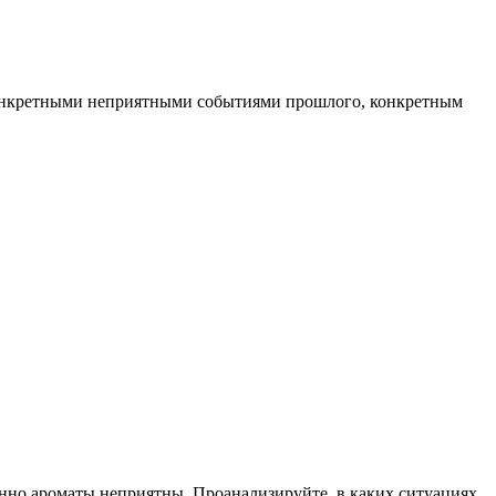
 конкретными неприятными событиями прошлого, конкретным
менно ароматы неприятны. Проанализируйте, в каких ситуациях