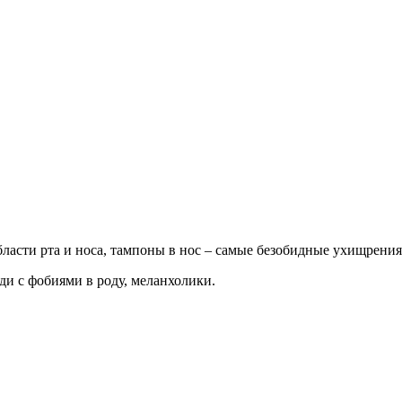
бласти рта и носа, тампоны в нос – самые безобидные ухищрени
ди с фобиями в роду, меланхолики.