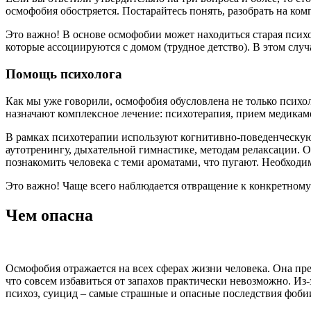
осмофобия обостряется. Постарайтесь понять, разобрать на ком
Это важно! В основе осмофобии может находиться старая псих
которые ассоциируются с домом (трудное детство). В этом случ
Помощь психолога
Как мы уже говорили, осмофобия обусловлена не только псих
назначают комплексное лечение: психотерапия, прием медикаме
В рамках психотерапии используют когнитивно-поведенческую
аутотренингу, дыхательной гимнастике, методам релаксации. О
познакомить человека с теми ароматами, что пугают. Необход
Это важно! Чаще всего наблюдается отвращение к конкретному 
Чем опасна
Осмофобия отражается на всех сферах жизни человека. Она пре
что совсем избавиться от запахов практически невозможно. Из
психоз, суицид – самые страшные и опасные последствия фоби