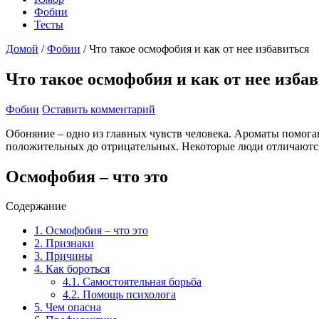
Фобии
Тесты
Домой
/
Фобии
/
Что такое осмофобия и как от нее избавиться
Что такое осмофобия и как от нее изба
Фобии
Оставить комментарий
Обоняние – одно из главных чувств человека. Ароматы помогаю
положительных до отрицательных. Некоторые люди отличаются
Осмофобия – что это
Содержание
1.
Осмофобия – что это
2.
Признаки
3.
Причины
4.
Как бороться
4.1.
Самостоятельная борьба
4.2.
Помощь психолога
5.
Чем опасна