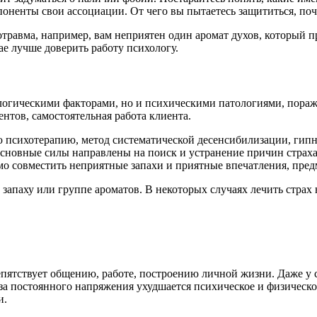
поненты свои ассоциации. От чего вы пытаетесь защититься, поче
отравма, например, вам неприятен один аромат духов, который
ае лучше доверить работу психологу.
ологическими факторами, но и психическими патологиями, пора
нтов, самостоятельная работа клиента.
 психотерапию, метод систематической десенсибилизации, гипн
сновные силы направлены на поиск и устранение причин страха.
имо совместить неприятные запахи и приятные впечатления, пр
запаху или группе ароматов. В некоторых случаях лечить страх 
пятствует общению, работе, построению личной жизни. Даже у с
-за постоянного напряжения ухудшается психическое и физическо
и.