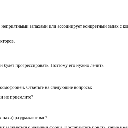
а с неприятными запахами или ассоциирует конкретный запах с
кторов.
и будет прогрессировать. Поэтому его нужно лечить.
е осмофобией. Ответьте на следующие вопросы:
ки не приемлите?
запахи) раздражают вас?
тоит задуматься о наличии фобии. Постарайтесь понять, какие и