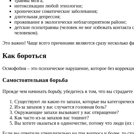
травмы мозга;
интоксикации любой этиологии;
хронические соматические заболевания;
длительная депрессия;
проживание в экологически неблагоприятном районе;
детские психотравмы (человек не мог избежать контакт
человеком).
Это важно! Чаще всего причинами являются сразу несколько фа
Как бороться
Осмофобия – это психическое нарушение, которое без коррекци
Самостоятельная борьба
Прежде чем начинать борьбу, убедитесь в том, что вы страдает
Существуют ли какие-то запахи, которые вы категоричес
Из-за запахов у вас случается головная боль?
Окружающие запахи вызывают у вас отвращение?
Как часто из-за запахов вас тошнит?
Вы хотите оказаться в одиночестве, потому что люди (их 
Если вы ответили утвердительно на три вопроса и более, то с