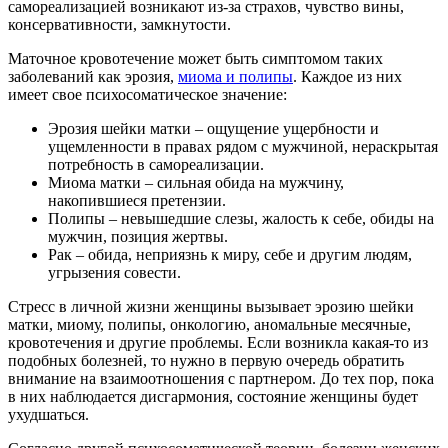
самореализацией возникают из-за страхов, чувство вины,
консервативности, замкнутости.
Маточное кровотечение может быть симптомом таких
заболеваний как эрозия,
миома и полипы
. Каждое из них
имеет свое психосоматическое значение:
Эрозия шейки матки – ощущение ущербности и
ущемленности в правах рядом с мужчиной, нераскрытая
потребность в самореализации.
Миома матки – сильная обида на мужчину,
накопившиеся претензии.
Полипы – невышедшие слезы, жалость к себе, обиды на
мужчин, позиция жертвы.
Рак – обида, неприязнь к миру, себе и другим людям,
угрызения совести.
Стресс в личной жизни женщины вызывает эрозию шейки
матки, миому, полипы, онкологию, аномальные месячные,
кровотечения и другие проблемы. Если возникла какая-то из
подобных болезней, то нужно в первую очередь обратить
внимание на взаимоотношения с партнером. До тех пор, пока
в них наблюдается дисгармония, состояние женщины будет
ухудшаться.