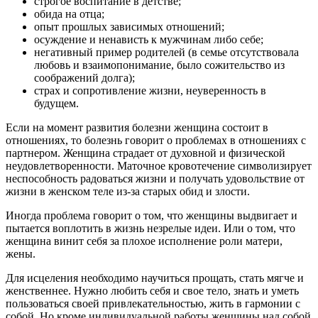
строгое воспитание в детстве;
обида на отца;
опыт прошлых зависимых отношений;
осуждение и ненависть к мужчинам либо себе;
негативный пример родителей (в семье отсутствовала
любовь и взаимопонимание, было сожительство из
соображений долга);
страх и сопротивление жизни, неуверенность в
будущем.
Если на момент развития болезни женщина состоит в
отношениях, то болезнь говорит о проблемах в отношениях с
партнером. Женщина страдает от духовной и физической
неудовлетворенности. Маточное кровотечение символизирует
неспособность радоваться жизни и получать удовольствие от
жизни в женском теле из-за старых обид и злости.
Иногда проблема говорит о том, что женщины выдвигает и
пытается воплотить в жизнь незрелые идеи. Или о том, что
женщина винит себя за плохое исполнение роли матери,
жены.
Для исцеления необходимо научиться прощать, стать мягче и
женственнее. Нужно любить себя и свое тело, знать и уметь
пользоваться своей привлекательностью, жить в гармонии с
собой. Но кроме индивидуальной работы женщины над собой