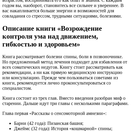
возрастом, воспринимать его как опыт и знания. С каждым
годом вы, наоборот, становитесь все сильнее и увереннее. В
вас накапливается больше энергии и возможностей для
совладания со стрессом, трудными ситуациями, болезнями.
Описание книги «Возрождение
контроля ума над движением,
гибкостью и здоровьем»
Книга рассматривает болезни спины, боли в позвоночнике.
Но предложенный метод лечения подходит для избавления от
всех соматических недугов. Книгу стоит рассматривать как
рекомендации, а ни как прямую медицинскую инструкцию
или консультацию. Прежде чем пользоваться советами из
книги, рекомендуется лично проконсультироваться со
специалистом.
Книга состоит из трех глав. Вместо введения разобран миф о
старении. Дальше идут три главы с несколькими параграфами.
Глава первая «Рассказы о сенсомоторной амнезии»:
Барни (42 года): Пизанская башня;
Джеймс (32 года): История «кошмарной» спины;