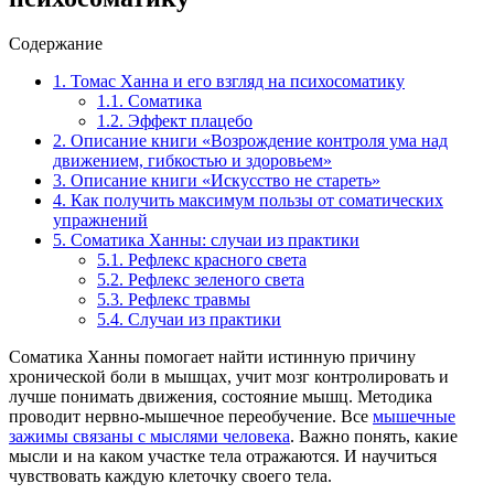
Содержание
1.
Томас Ханна и его взгляд на психосоматику
1.1.
Соматика
1.2.
Эффект плацебо
2.
Описание книги «Возрождение контроля ума над
движением, гибкостью и здоровьем»
3.
Описание книги «Искусство не стареть»
4.
Как получить максимум пользы от соматических
упражнений
5.
Соматика Ханны: случаи из практики
5.1.
Рефлекс красного света
5.2.
Рефлекс зеленого света
5.3.
Рефлекс травмы
5.4.
Случаи из практики
Соматика Ханны помогает найти истинную причину
хронической боли в мышцах, учит мозг контролировать и
лучше понимать движения, состояние мышц. Методика
проводит нервно-мышечное переобучение. Все
мышечные
зажимы связаны с мыслями человека
. Важно понять, какие
мысли и на каком участке тела отражаются. И научиться
чувствовать каждую клеточку своего тела.