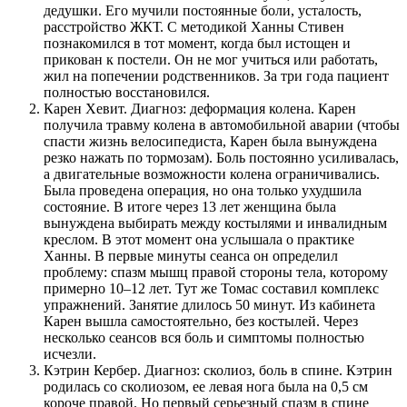
дедушки. Его мучили постоянные боли, усталость,
расстройство ЖКТ. С методикой Ханны Стивен
познакомился в тот момент, когда был истощен и
прикован к постели. Он не мог учиться или работать,
жил на попечении родственников. За три года пациент
полностью восстановился.
Карен Хевит. Диагноз: деформация колена. Карен
получила травму колена в автомобильной аварии (чтобы
спасти жизнь велосипедиста, Карен была вынуждена
резко нажать по тормозам). Боль постоянно усиливалась,
а двигательные возможности колена ограничивались.
Была проведена операция, но она только ухудшила
состояние. В итоге через 13 лет женщина была
вынуждена выбирать между костылями и инвалидным
креслом. В этот момент она услышала о практике
Ханны. В первые минуты сеанса он определил
проблему: спазм мышц правой стороны тела, которому
примерно 10–12 лет. Тут же Томас составил комплекс
упражнений. Занятие длилось 50 минут. Из кабинета
Карен вышла самостоятельно, без костылей. Через
несколько сеансов вся боль и симптомы полностью
исчезли.
Кэтрин Кербер. Диагноз: сколиоз, боль в спине. Кэтрин
родилась со сколиозом, ее левая нога была на 0,5 см
короче правой. Но первый серьезный спазм в спине