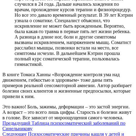
случился в 24 года. Дальше начались хождения по
врачам, прохождение курсов терапии и физиопроцедур.
Но все это давало временный результат. В 39 лет Кэтрин
узнала о соматике. Специалист объяснил, что
искривление не может быть врожденным. Вероятно,
была какая-то травма в первые пять лет жизни ребенка.
А разница в длине ног, боли и другие симптомы
вызваны искривлением, напряжением мышц. Соматист
расслабил мышцы, позвонки встали на место, все
симптомы исчезли. В дальнейшем Кэтрин прошла
полный курс соматической терапии, пользовалась
гимнастикой.
В книге Томаса Ханны «Возрождение контроля ума над
движением, гибкостью и здоровьем» тоже даны пять
примеров реальной сенсомоторной амнезии. Автор разбирает
болезни своих клиентов и жизненные предпосылки, которые
привели к ним.
Это важно! Боль, зажимы, деформации – это застой энергии.
А возраст – это всего лишь цифры. Старость и болезни живут
в голове. Все зависит от мироощущения самого человека.
Предыдущий
Таблица психосоматический заболеваний по
Синельникову
Следующее
Психосоматические причины кашля у детей и