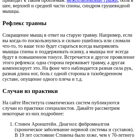
приводит к таким проблемам:
межпозвонковые грыжи
, боль в
шее, верхней и средней части спины, синдром грушевидной
мышцы.
Рефлекс травмы
Сокращение мышц в ответ на старую травму. Например, если
вы когда-то поскользнулись и сильно ушиблись или сломали
что-то, то ваше тело будет стараться всегда выпрямлять
мышцы спины и поддерживать осанку, а мышцы ног всегда
будут в повышенном тонусе. Встречается и другое проявление
этого рефлекса: одна сторона переживает травму, а другая
компенсирует это. На фоне чего наблюдается разная сила рук,
разная длина ног, боль с одной стороны в тазобедренном
суставе, опущение одного плеча и т.д.
Случаи из практики
На сайте Института соматических систем публикуются
случаи из практики специалистов. Давайте рассмотрим
некоторые из них подробнее:
Стивен Аронштейн. Диагноз: фибромиалгия
(хроническое заболевание нервной системы и суставов).
В 19 лет состояние Стивена было хуже, чем у 70-летнего