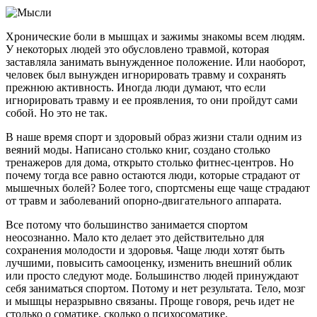
Хронические боли в мышцах и зажимы знакомы всем людям.
У некоторых людей это обусловлено травмой, которая
заставляла занимать вынужденное положение. Или наоборот,
человек был вынужден игнорировать травму и сохранять
прежнюю активность. Иногда люди думают, что если
игнорировать травму и ее проявления, то они пройдут сами
собой. Но это не так.
В наше время спорт и здоровый образ жизни стали одним из
веяний моды. Написано столько книг, создано столько
тренажеров для дома, открыто столько фитнес-центров. Но
почему тогда все равно остаются люди, которые страдают от
мышечных болей? Более того, спортсмены еще чаще страдают
от травм и заболеваний опорно-двигательного аппарата.
Все потому что большинство занимается спортом
неосознанно. Мало кто делает это действительно для
сохранения молодости и здоровья. Чаще люди хотят быть
лучшими, повысить самооценку, изменить внешний облик
или просто следуют моде. Большинство людей принуждают
себя заниматься спортом. Потому и нет результата. Тело, мозг
и мышцы неразрывно связаны. Проще говоря, речь идет не
столько о соматике, сколько о психосоматике.