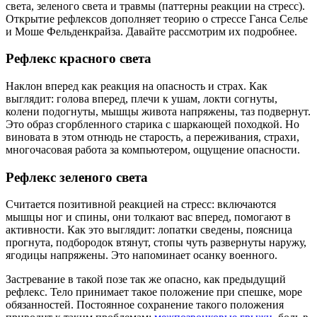
света, зеленого света и травмы (паттерны реакции на стресс).
Открытие рефлексов дополняет теорию о стрессе Ганса Селье
и Моше Фельденкрайза. Давайте рассмотрим их подробнее.
Рефлекс красного света
Наклон вперед как реакция на опасность и страх. Как
выглядит: голова вперед, плечи к ушам, локти согнуты,
колени подогнуты, мышцы живота напряжены, таз подвернут.
Это образ сгорбленного старика с шаркающей походкой. Но
виновата в этом отнюдь не старость, а переживания, страхи,
многочасовая работа за компьютером, ощущение опасности.
Рефлекс зеленого света
Считается позитивной реакцией на стресс: включаются
мышцы ног и спины, они толкают вас вперед, помогают в
активности. Как это выглядит: лопатки сведены, поясница
прогнута, подбородок втянут, стопы чуть развернуты наружу,
ягодицы напряжены. Это напоминает осанку военного.
Застревание в такой позе так же опасно, как предыдущий
рефлекс. Тело принимает такое положение при спешке, море
обязанностей. Постоянное сохранение такого положения