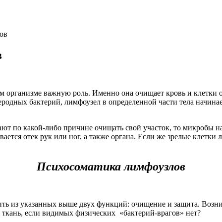
ов
в
ом организме важную роль. Именно она очищает кровь и клетки о
еродных бактерий, лимфоузел в определенной части тела начина
ют по какой-либо причине очищать свой участок, то микробы н
ется отек рук или ног, а также органа. Если же зрелые клетки
Психосоматика лимфоузлов
ть из указанных выше двух функций: очищение и защита. Возни
я ткань, если видимых физических «бактерий-врагов» нет?