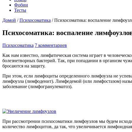
Фобии
Тесты
Домой
/
Психосоматика
/
Психосоматика: воспаление лимфоузл
Психосоматика: воспаление лимфоузло
Психосоматика
7 комментариев
Как нам известно, лимфатическая система играет в человеческ
болезнетворных бактерий. Так, при попадании в организм чуж
бросаются на защиту.
При этом, если лимфоциты определенного лимфоузла не успева
лимфоузла (лимфоденит). Лимфедемой (или лимфостазом) называ
заболевание (лимфогранулематоз).
При рассмотрении психосоматики лимфоузлов мы будем исходи
количество лимфоцитов, да так, что увеличивается лимфоидна