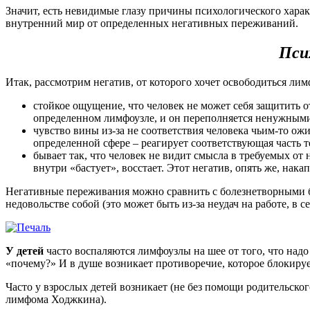
Значит, есть невидимые глазу причины психологического характ
внутренний мир от определенных негативных переживаний.
Пси
Итак, рассмотрим негатив, от которого хочет освободиться лим
стойкое ощущение, что человек не может себя защитить о
определенном лимфоузле, и он переполняется ненужными
чувство вины из-за не соответствия человека чьим-то ож
определенной сфере – реагирует соответствующая часть т
бывает так, что человек не видит смысла в требуемых от 
внутри «бастует», восстает. Этот негатив, опять же, нак
Негативные переживания можно сравнить с болезнетворными ба
недовольстве собой (это может быть из-за неудач на работе, в с
У детей
часто воспаляются лимфоузлы на шее от того, что надо
«почему?» И в душе возникает противоречие, которое блокиру
Часто у взрослых детей возникает (не без помощи родительско
лимфома Ходжкина).