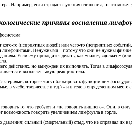
ера. Например, если страдает функция очищения, то это может у
хологические причины воспаления лимфоу
фосистема:
т кого-то (неприятных людей) или чего-то (неприятных событий
 лимфоцитами. Ненужными – потому что они не нужны физике (
иданиям. Если ему приходится делать, как «надо», «должен» (ил
ела.
него действиях, но вынужден их выполнять. Тогда в лимфососудах
апливается и вызывает такую реакцию тела.
ктериями, которые могут блокировать функции лимфососудов. Та
емье, в учебе, творчестве и т.д.) – и в теле в определенном мест
 говорить то, что требуют и «не говорить лишнего». Они, в сил
ет возможность говорить увеличением лимфоузла в горле.
го давления) сильный (смертельный) стыд, что не оправдал их н