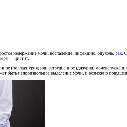
остое недержание мочи, воспаление, инфекцию, опухоль,
рак
. 
зыря — цистит.
ое (поллакиурия) или затрудненное (дизурия) мочеиспускание,
может быть непроизвольное выделение мочи, и возможно повыше