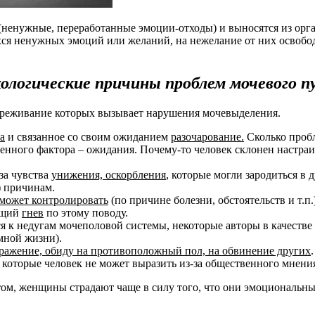
 (ненужные, переработанные эмоции-отходы) и выносятся из орг
я ненужных эмоций или желаний, на нежелание от них освободи
ологические причины проблем мочевого п
ереживание которых вызывает нарушения мочевыделения.
а
и связанное со своим ожиданием
разочарование.
Сколько пробл
огенного фактора – ожидания. Почему-то человек склонен настраив
за чувства
унижения, оскорбления
, которые могли зародиться в 
) причинам.
 может контролировать
(по причине болезни, обстоятельств и т.п.
ющий
гнев
по этому поводу.
тся к недугам мочеполовой системы, некоторые авторы в качест
мной жизни).
ражение, обиду на противоположный пол, на обвинение других
.
 которые человек не может выразить из-за общественного мнения
том, женщины страдают чаще в силу того, что они эмоциональны 