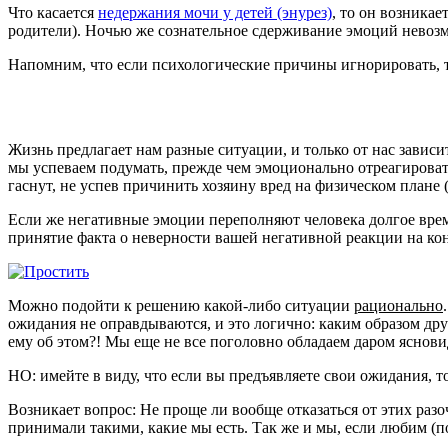
Что касается
недержания мочи у детей (энурез)
, то он возникае
родители). Ночью же сознательное сдерживание эмоций невозмож
Напомним, что если психологические причины игнорировать, т
Жизнь предлагает нам разные ситуации, и только от нас зави
мы успеваем подумать, прежде чем эмоционально отреагироват
гаснут, не успев причинить хозяину вред на физическом плане 
Если же негативные эмоции переполняют человека долгое время
принятие факта о неверности вашей негативной реакции на ко
Можно подойти к решению какой-либо ситуации
рационально
ожидания не оправдываются, и это логично: каким образом друго
ему об этом?! Мы еще не все поголовно обладаем даром ясновиде
НО: имейте в виду, что если вы предъявляете свои ожидания, 
Возникает вопрос: Не проще ли вообще отказаться от этих ра
принимали такими, какие мы есть. Так же и мы, если любим (по