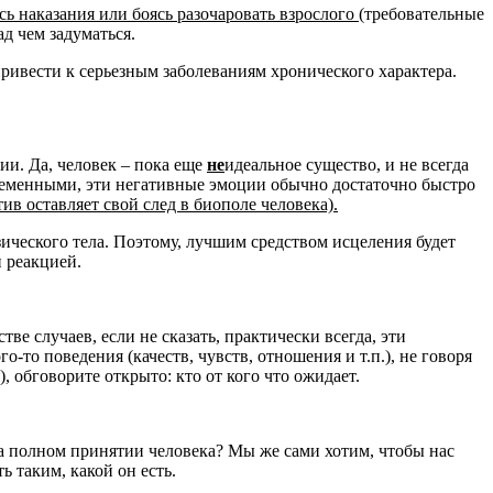
сь наказания или боясь разочаровать взрослого
(требовательные
д чем задуматься.
ривести к серьезным заболеваниям хронического характера.
ии. Да, человек – пока еще
не
идеальное существо, и не всегда
временными, эти негативные эмоции обычно достаточно быстро
в оставляет свой след в биополе человека).
ического тела. Поэтому, лучшим средством исцеления будет
 реакцией.
е случаев, если не сказать, практически всегда, эти
-то поведения (качеств, чувств, отношения и т.п.), не говоря
, обговорите открыто: кто от кого что ожидает.
а полном принятии человека? Мы же сами хотим, чтобы нас
ь таким, какой он есть.