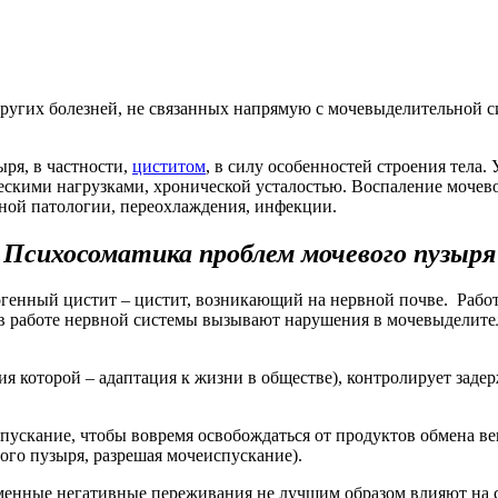
ругих болезней, не связанных напрямую с мочевыделительной с
ря, в частности,
циститом
, в силу особенностей строения тела.
скими нагрузками, хронической усталостью. Воспаление мочевог
ной патологии, переохлаждения, инфекции.
Психосоматика проблем мочевого пузыря
огенный цистит – цистит, возникающий на нервной почве. Работ
в работе нервной системы вызывают нарушения в мочевыделител
ия которой – адаптация к жизни в обществе), контролирует зад
ускание, чтобы вовремя освобождаться от продуктов обмена вещ
го пузыря, разрешая мочеиспускание).
ременные негативные переживания не лучшим образом влияют на