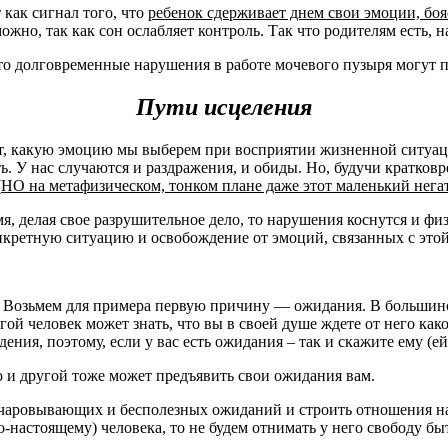
т как сигнал того, что
ребенок сдерживает днем свои эмоции, боя
но, так как сон ослабляет контроль. Так что родителям есть, на
о долговременные нарушения в работе мочевого пузыря могут п
Пути исцеления
сит, какую эмоцию мы выберем при восприятии жизненной ситуац
ь. У нас случаются и раздражения, и обиды. Но, будучи кратко
(
НО на метафизическом, тонком плане даже этот маленький негати
, делая свое разрушительное дело, то нарушения коснутся и физ
нкретную ситуацию и освобождение от эмоций, связанных с этой
. Возьмем для примера первую причину — ожидания. В большинств
й человек может знать, что вы в своей душе ждете от него какого
ния, поэтому, если у вас есть ожидания – так и скажите ему (ей)
то и другой тоже может предъявить свои ожидания вам.
зочаровывающих и бесполезных ожиданий и строить отношения н
-настоящему) человека, то не будем отнимать у него свободу быт