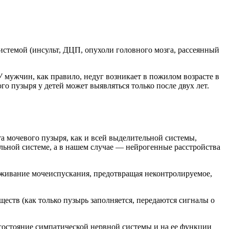
истемой (инсульт, ДЦП, опухоли головного мозга, рассеянный
 У мужчин, как правило, недуг возникает в пожилом возрасте в
о пузыря у детей может выявляться только после двух лет.
а мочевого пузыря, как и всей выделительной системы,
ьной системе, а в нашем случае — нейрогенные расстройства
ерживание мочеиспускания, предотвращая неконтролируемое,
еств (как только пузырь заполняется, передаются сигналы о
 состояние симпатической нервной системы и на ее функции