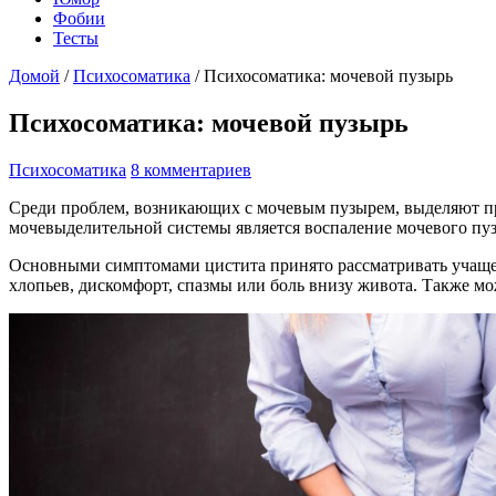
Фобии
Тесты
Домой
/
Психосоматика
/
Психосоматика: мочевой пузырь
Психосоматика: мочевой пузырь
Психосоматика
8 комментариев
Среди проблем, возникающих с мочевым пузырем, выделяют пр
мочевыделительной системы является воспаление мочевого пу
Основными симптомами цистита принято рассматривать учащенн
хлопьев, дискомфорт, спазмы или боль внизу живота. Также 