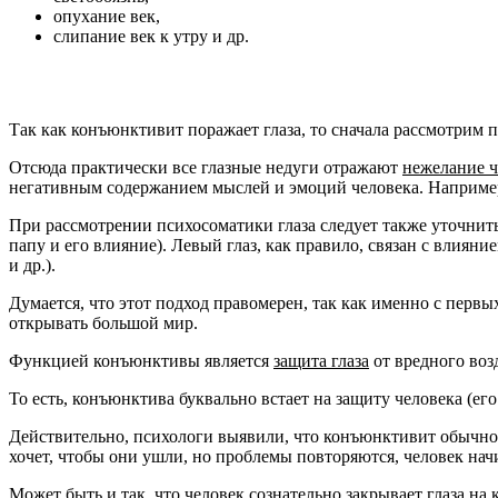
опухание век,
слипание век к утру и др.
Так как конъюнктивит поражает глаза, то сначала рассмотрим п
Отсюда практически все глазные недуги отражают
нежелание ч
негативным содержанием мыслей и эмоций человека. Например,
При рассмотрении психосоматики глаза следует также уточнить
папу и его влияние). Левый глаз, как правило, связан с влияни
и др.).
Думается, что этот подход правомерен, так как именно с перв
открывать большой мир.
Функцией конъюнктивы является
защита глаза
от вредного воз
То есть, конъюнктива буквально встает на защиту человека (ег
Действительно, психологи выявили, что конъюнктивит обычно 
хочет, чтобы они ушли, но проблемы повторяются, человек начи
Может быть и так, что человек
сознательно закрывает глаза на 