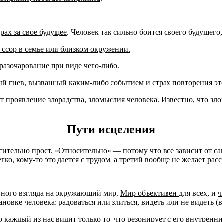
трах за свое будущее
. Человек так сильно боится своего будущего,
ь ссор в семье или близком окружении.
 разочарование при виде чего-либо.
й гнев, вызванный каким-либо событием и страх повторения эт
ит
проявление злорадства, зломыслия
человека. Известно, что зло
Пути исцеления
тельно прост. «Относительно» — потому что все зависит от сам
гко, кому-то это дается с трудом, а третий вообще не желает расс
тивного взгляда на окружающий мир.
Мир объективен
для всех, и
ч
новке человека: радоваться или злиться, видеть или не видеть (в
то каждый из нас
видит только то, что резонирует с его внутренн