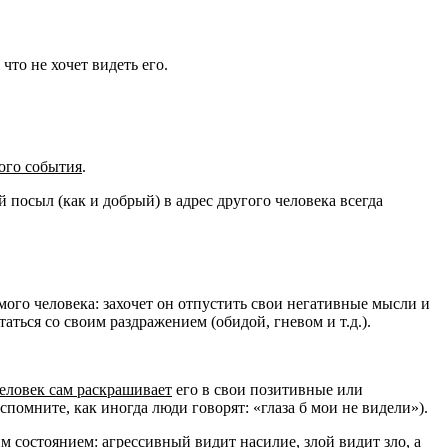
 что не хочет видеть его.
ого события
.
й посыл (как и добрый) в адрес другого человека всегда
ого человека: захочет он отпустить свои негативные мысли и
таться со своим раздражением (обидой, гневом и т.д.).
еловек сам раскрашивает
его в свои позитивные или
спомните, как иногда люди говорят: «глаза б мои не видели»).
им состоянием
: агрессивный видит насилие, злой видит зло, а