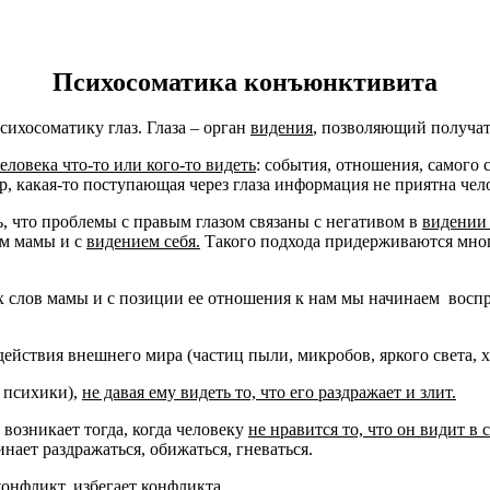
Психосоматика конъюнктивита
сихосоматику глаз. Глаза – орган
видения
, позволяющий получа
еловека что-то или кого-то видеть
: события, отношения, самого 
 какая-то поступающая через глаза информация не приятна чело
, что проблемы с правым глазом связаны с негативом в
видении
ем мамы и с
видением себя.
Такого подхода придерживаются мног
ых слов мамы и с позиции ее отношения к нам мы начинаем воспр
действия внешнего мира (частиц пыли, микробов, яркого света, х
о психики),
не давая ему видеть то, что его раздражает и злит.
возникает тогда, когда человеку
не нравится то, что он видит в
нает раздражаться, обижаться, гневаться.
конфликт, избегает конфликта
.