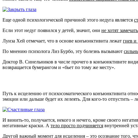
Еще одной психологической причиной этого недуга является
с
Если этот недуг появился у детей, значит, они
не хотят замечат
Луиза Хей отмечает, что в основе конъюнктивита лежат
гнев и
По мнению психолога Лиз Бурбо, эту болезнь вызывают
сильны
Доктор В. Синельников в числе прочего в конъюнктивите вид
возвращается бумерангом и «бьет по тому же месту».
Путь к исцелению от психосоматического конъюнктивита относи
эмоции или дальше будет их лелеять. Для кого-то отпустить – ле
И винить-то, получается, некого и нечего, кроме своего нега
негативные краски. А
тело просто подчиняется
внутренней уста
Другой важный момент для исцеления – это осознание того, ч