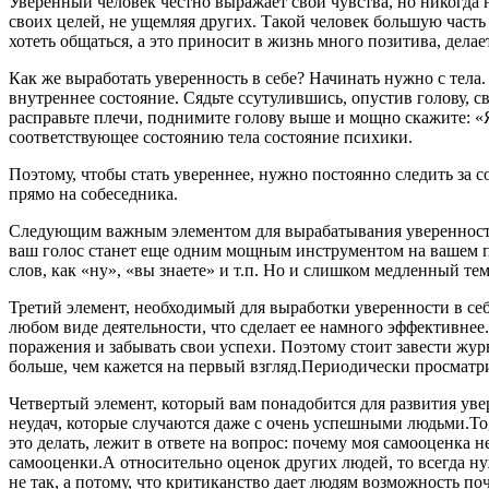
Уверенный человек честно выражает свои чувства, но никогда н
своих целей, не ущемляя других. Такой человек большую часть
хотеть общаться, а это приносит в жизнь много позитива, дела
Как же выработать уверенность в себе? Начинать нужно с тела.
внутреннее состояние. Сядьте ссутулившись, опустив голову, св
расправьте плечи, поднимите голову выше и мощно скажите: «
соответствующее состоянию тела состояние психики.
Поэтому, чтобы стать увереннее, нужно постоянно следить за
прямо на собеседника.
Следующим важным элементом для вырабатывания уверенности в
ваш голос станет еще одним мощным инструментом на вашем п
слов, как «ну», «вы знаете» и т.п. Но и слишком медленный те
Третий элемент, необходимый для выработки уверенности в се
любом виде деятельности, что сделает ее намного эффективнее
поражения и забывать свои успехи. Поэтому стоит завести журна
больше, чем кажется на первый взгляд.Периодически просматри
Четвертый элемент, который вам понадобится для развития уве
неудач, которые случаются даже с очень успешными людьми.То,
это делать, лежит в ответе на вопрос: почему моя самооценка н
самооценки.А относительно оценок других людей, то всегда ну
не так, а потому, что критиканство дает людям возможность по