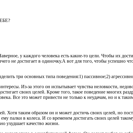
ЕБЕ?
Наверное, у каждого человека есть какие-то цели. Чтобы их дост
чего не достигает в одиночку.А вот для того, чтобы успешно чт
делить три основных типа поведения:1) пассивное;2) агрессивно
нтересы. Из-за этого он испытывает чувства неловкости, недов
достигает своих целей. Кроме того, такое поведение многих разд
века. Все это может привести не только к неудачам, но и к таки
й. Хотя таким образом он и может достичь своих целей, но пос
ь ему палки в колеса. И со временем достигать своих целей такому
ьно ухудшает качество жизни.