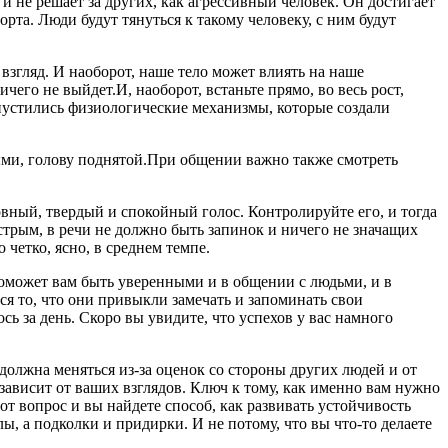
 и не решает за других, как агрессивный человек. Он достигает
та. Люди будут тянуться к такому человеку, с ним будут
 взгляд. И наоборот, наше тело может влиять на наше
чего не выйдет.И, наоборот, встаньте прямо, во весь рост,
пустились физиологические механизмы, которые создали
ными, голову поднятой.При общении важно также смотреть
вный, твердый и спокойный голос. Контролируйте его, и тогда
рым, в речи не должно быть запинок и ничего не значащих
четко, ясно, в среднем темпе.
поможет вам быть уверенными и в общении с людьми, и в
ся то, что они привыкли замечать и запоминать свои
сь за день. Скоро вы увидите, что успехов у вас намного
должна меняться из-за оценок со стороны других людей и от
зависит от ваших взглядов. Ключ к тому, как именно вам нужно
тот вопрос и вы найдете способ, как развивать устойчивость
, а подколки и придирки. И не потому, что вы что-то делаете