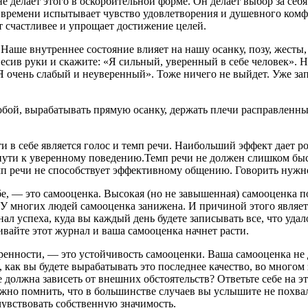
е делает этого в оскорбительной форме. Он делает выбор за себя
 времени испытывает чувство удовлетворения и душевного комфор
ет счастливее и упрощает достижение целей.
 Наше внутреннее состояние влияет на нашу осанку, позу, жесты,
есив руки и скажите: «Я сильный, уверенный в себе человек». Ни
Я очень слабый и неуверенный». Тоже ничего не выйдет. Уже за
 собой, вырабатывать прямую осанку, держать плечи расправлен
 себе является голос и темп речи. Наибольший эффект дает ро
ути к уверенному поведению.Темп речи не должен слишком быст
мп речи не способствует эффективному общению. Говорить нужно 
бе, — это самооценка. Высокая (но не завышенная) самооценка 
.У многих людей самооценка занижена. И причиной этого являет
л успеха, куда вы каждый день будете записывать все, что удало
вайте этот журнал и ваша самооценка начнет расти.
ренности, — это устойчивость самооценки. Ваша самооценка не 
 как вы будете вырабатывать это последнее качество, во многом 
е должна зависеть от внешних обстоятельств? Ответьте себе на э
жно помнить, что в большинстве случаев вы услышите не похвалы
чувствовать собственную значимость.