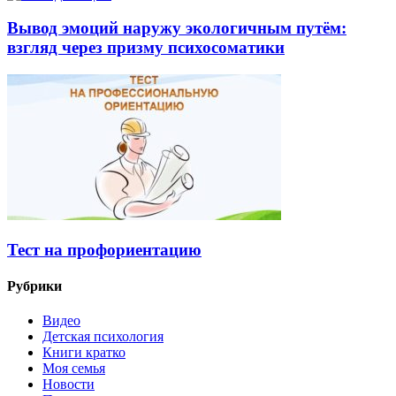
Вывод эмоций наружу экологичным путём:
взгляд через призму психосоматики
Тест на профориентацию
Рубрики
Видео
Детская психология
Книги кратко
Моя семья
Новости