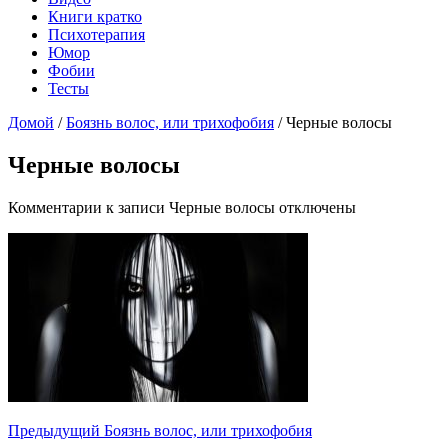
Книги кратко
Психотерапия
Юмор
Фобии
Тесты
Домой
/
Боязнь волос, или трихофобия
/
Черные волосы
Черные волосы
Комментарии
к записи Черные волосы
отключены
Предыдущий
Боязнь волос, или трихофобия