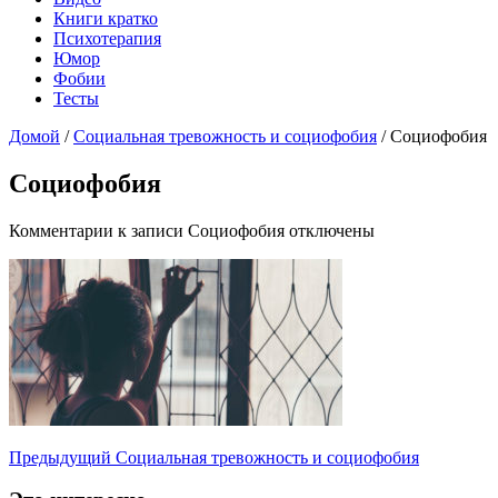
Книги кратко
Психотерапия
Юмор
Фобии
Тесты
Домой
/
Социальная тревожность и социофобия
/
Социофобия
Социофобия
Комментарии
к записи Социофобия
отключены
Предыдущий
Социальная тревожность и социофобия