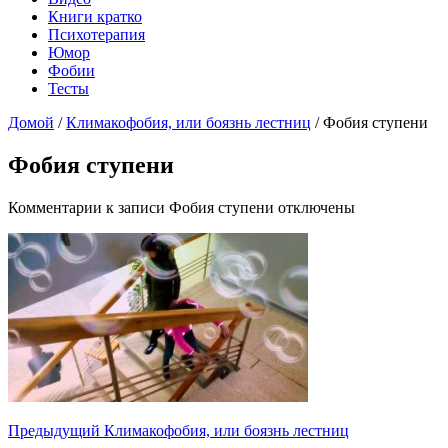
Книги кратко
Психотерапия
Юмор
Фобии
Тесты
Домой
/
Климакофобия, или боязнь лестниц
/
Фобия ступени
Фобия ступени
Комментарии
к записи Фобия ступени
отключены
Предыдущий
Климакофобия, или боязнь лестниц