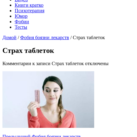
Книги кратко
Психотерапия
Юмор
Фобии
Тесты
Домой
/
Фобия боязни лекарств
/
Страх таблеток
Страх таблеток
Комментарии
к записи Страх таблеток
отключены
Предыдущий
Фобия боязни лекарств