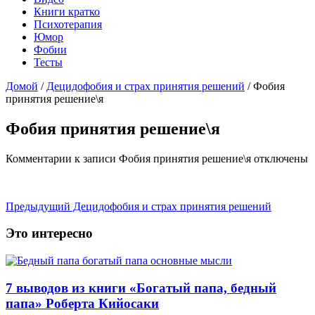
Книги кратко
Психотерапия
Юмор
Фобии
Тесты
Домой
/
Децидофобия и страх принятия решений
/
Фобия
принятия решение\я
Фобия принятия решение\я
Комментарии
к записи Фобия принятия решение\я
отключены
Предыдущий
Децидофобия и страх принятия решений
Это интересно
7 выводов из книги «Богатый папа, бедный
папа» Роберта Кийосаки