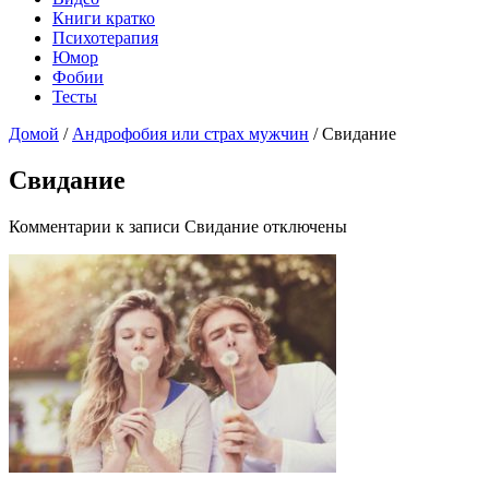
Книги кратко
Психотерапия
Юмор
Фобии
Тесты
Домой
/
Андрофобия или страх мужчин
/
Свидание
Свидание
Комментарии
к записи Свидание
отключены