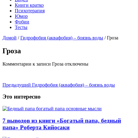
Книги кратко
Психотерапия
Юмор
Фобии
Тесты
Домой
/
Гидрофобия (аквафобия) – боязнь воды
/
Гроза
Гроза
Комментарии
к записи Гроза
отключены
Предыдущий
Гидрофобия (аквафобия) – боязнь воды
Это интересно
7 выводов из книги «Богатый папа, бедный
папа» Роберта Кийосаки