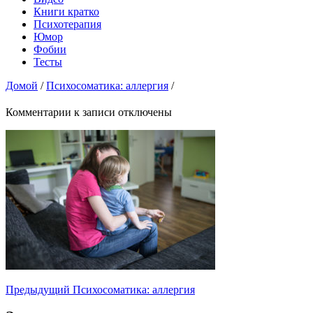
Книги кратко
Психотерапия
Юмор
Фобии
Тесты
Домой
/
Психосоматика: аллергия
/
Комментарии
к записи
отключены
Предыдущий
Психосоматика: аллергия