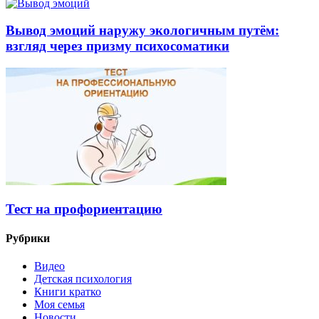
Вывод эмоций наружу экологичным путём:
взгляд через призму психосоматики
Тест на профориентацию
Рубрики
Видео
Детская психология
Книги кратко
Моя семья
Новости