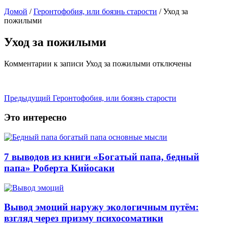
Домой
/
Геронтофобия, или боязнь старости
/
Уход за
пожилыми
Уход за пожилыми
Комментарии
к записи Уход за пожилыми
отключены
Предыдущий
Геронтофобия, или боязнь старости
Это интересно
7 выводов из книги «Богатый папа, бедный
папа» Роберта Кийосаки
Вывод эмоций наружу экологичным путём:
взгляд через призму психосоматики