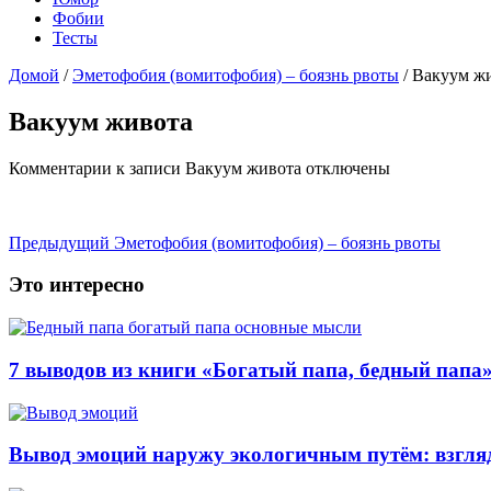
Фобии
Тесты
Домой
/
Эметофобия (вомитофобия) – боязнь рвоты
/
Вакуум ж
Вакуум живота
Комментарии
к записи Вакуум живота
отключены
Предыдущий
Эметофобия (вомитофобия) – боязнь рвоты
Это интересно
7 выводов из книги «Богатый папа, бедный папа
Вывод эмоций наружу экологичным путём: взгляд