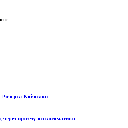
ивота
» Роберта Кийосаки
 через призму психосоматики