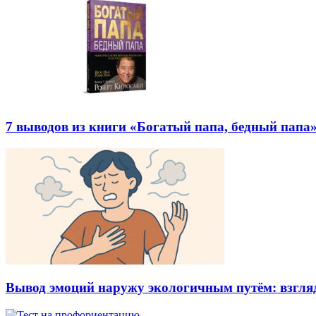
7 выводов из книги «Богатый папа, бедный папа
Вывод эмоций наружу экологичным путём: взгляд