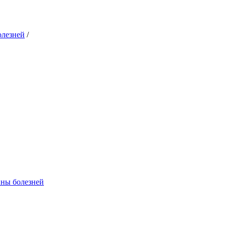
олезней
/
ины болезней