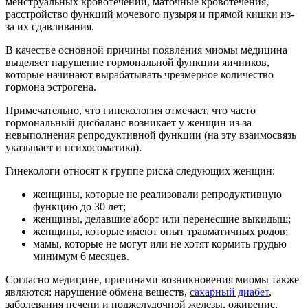
менструальных кровотечений, маточные кровотечения,
расстройство функций мочевого пузыря и прямой кишки из-
за их сдавливания.
В качестве основной причины появления миомы медицина
выделяет нарушение гормональной функции яичников,
которые начинают вырабатывать чрезмерное количество
гормона эстрогена.
Примечательно, что гинекология отмечает, что часто
гормональный дисбаланс возникает у женщин из-за
невыполнения репродуктивной функции (на эту взаимосвязь
указывает и психосоматика).
Гинекологи относят к группе риска следующих женщин:
женщины, которые не реализовали репродуктивную
функцию до 30 лет;
женщины, делавшие аборт или перенесшие выкидыш;
женщины, которые имеют опыт травматичных родов;
мамы, которые не могут или не хотят кормить грудью
минимум 6 месяцев.
Согласно медицине, причинами возникновения миомы также
являются: нарушение обмена веществ,
сахарный диабет
,
заболевания печени и поджелудочной железы, ожирение,