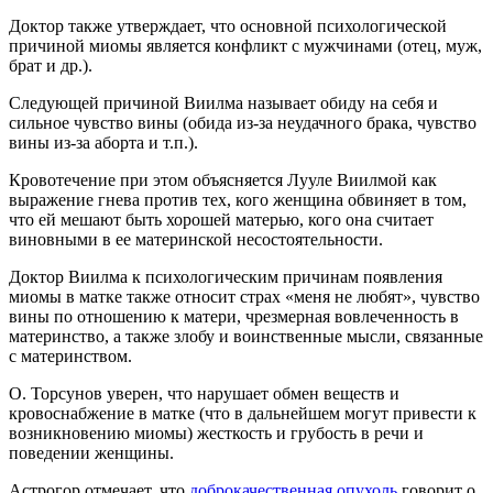
Доктор также утверждает, что основной психологической
причиной миомы является конфликт с мужчинами (отец, муж,
брат и др.).
Следующей причиной Виилма называет обиду на себя и
сильное чувство вины (обида из-за неудачного брака, чувство
вины из-за аборта и т.п.).
Кровотечение при этом объясняется Лууле Виилмой как
выражение гнева против тех, кого женщина обвиняет в том,
что ей мешают быть хорошей матерью, кого она считает
виновными в ее материнской несостоятельности.
Доктор Виилма к психологическим причинам появления
миомы в матке также относит страх «меня не любят», чувство
вины по отношению к матери, чрезмерная вовлеченность в
материнство, а также злобу и воинственные мысли, связанные
с материнством.
О. Торсунов уверен, что нарушает обмен веществ и
кровоснабжение в матке (что в дальнейшем могут привести к
возникновению миомы) жесткость и грубость в речи и
поведении женщины.
Астрогор отмечает, что
доброкачественная опухоль
говорит о