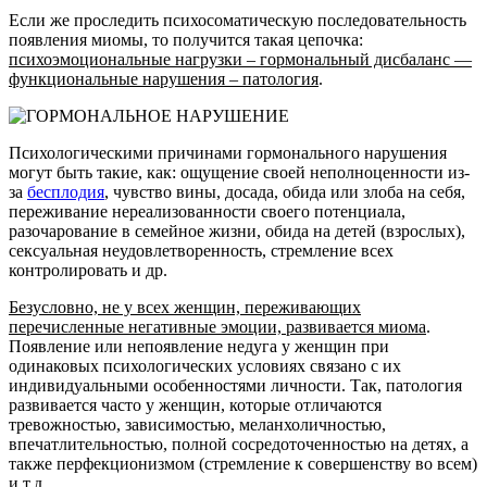
Если же проследить психосоматическую последовательность
появления миомы, то получится такая цепочка:
психоэмоциональные нагрузки – гормональный дисбаланс —
функциональные нарушения – патология
.
Психологическими причинами гормонального нарушения
могут быть такие, как: ощущение своей неполноценности из-
за
бесплодия
, чувство вины, досада, обида или злоба на себя,
переживание нереализованности своего потенциала,
разочарование в семейное жизни, обида на детей (взрослых),
сексуальная неудовлетворенность, стремление всех
контролировать и др.
Безусловно, не у всех женщин, переживающих
перечисленные негативные эмоции, развивается миома
.
Появление или непоявление недуга у женщин при
одинаковых психологических условиях связано с их
индивидуальными особенностями личности. Так, патология
развивается часто у женщин, которые отличаются
тревожностью, зависимостью, меланхоличностью,
впечатлительностью, полной сосредоточенностью на детях, а
также перфекционизмом (стремление к совершенству во всем)
и т.д.