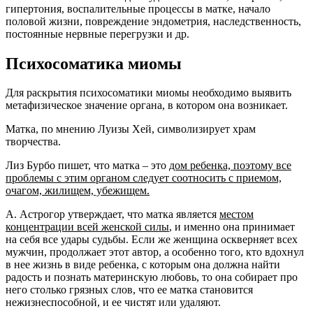
гипертония, воспалительные процессы в матке, начало
половой жизни, повреждение эндометрия, наследственность,
постоянные нервные перегрузки и др.
Психосоматика миомы
Для раскрытия психосоматики миомы необходимо выявить
метафизическое значение органа, в котором она возникает.
Матка, по мнению Луизы Хей, символизирует храм
творчества.
Лиз Бурбо пишет, что матка – это
дом ребенка, поэтому все
проблемы с этим органом следует соотносить с приемом,
очагом, жилищем, убежищем.
А. Астрогор утверждает, что матка является
местом
концентрации всей женской силы
, и именно она принимает
на себя все удары судьбы. Если же женщина оскверняет всех
мужчин, продолжает этот автор, а особенно того, кто вдохнул
в нее жизнь в виде ребенка, с которым она должна найти
радость и познать материнскую любовь, то она собирает про
него столько грязных слов, что ее матка становится
нежизнеспособной, и ее чистят или удаляют.