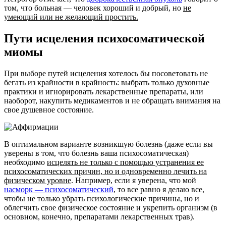
том, что больная — человек хороший и добрый, но
не
умеющий или не желающий простить.
Пути исцеления психосоматической
миомы
При выборе путей исцеления хотелось бы посоветовать не
бегать из крайности в крайность: выбрать только духовные
практики и игнорировать лекарственные препараты, или
наоборот, накупить медикаментов и не обращать внимания на
свое душевное состояние.
В оптимальном варианте возникшую болезнь (даже если вы
уверены в том, что болезнь ваша психосоматическая)
необходимо
исцелять не только с помощью устранения ее
психосоматических причин, но и одновременно лечить на
физическом уровне
. Например, если я уверена, что мой
насморк — психосоматический
, то все равно я делаю все,
чтобы не только убрать психологические причины, но и
облегчить свое физическое состояние и укрепить организм (в
основном, конечно, препаратами лекарственных трав).