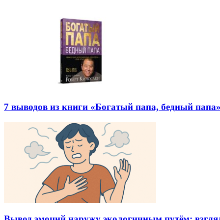
7 выводов из книги «Богатый папа, бедный папа
Вывод эмоций наружу экологичным путём: взгляд