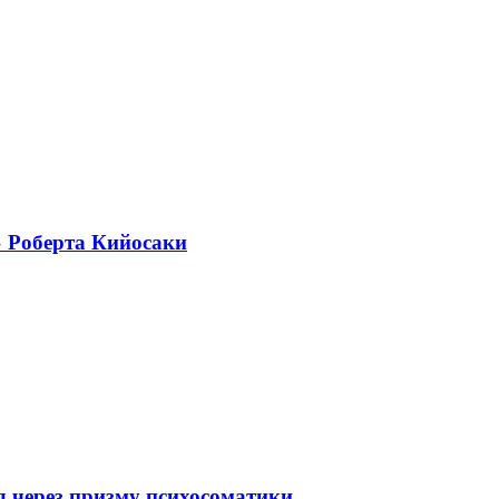
» Роберта Кийосаки
 через призму психосоматики