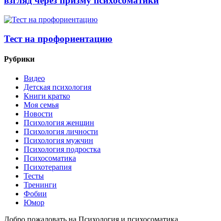
взгляд через призму психосоматики
Тест на профориентацию
Рубрики
Видео
Детская психология
Книги кратко
Моя семья
Новости
Психология женщин
Психология личности
Психология мужчин
Психология подростка
Психосоматика
Психотерапия
Тесты
Тренинги
Фобии
Юмор
Добро пожаловать на Психология и психосоматика.