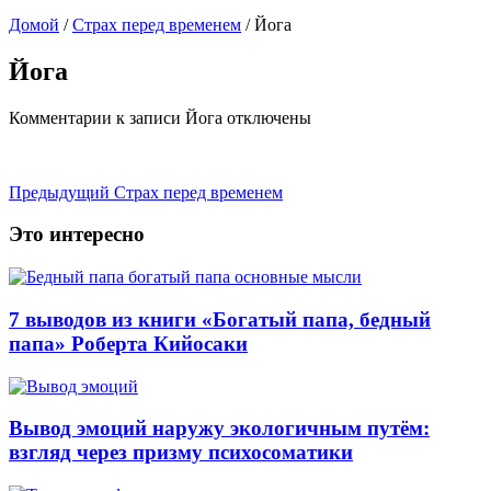
Домой
/
Страх перед временем
/
Йога
Йога
Комментарии
к записи Йога
отключены
Предыдущий
Страх перед временем
Это интересно
7 выводов из книги «Богатый папа, бедный
папа» Роберта Кийосаки
Вывод эмоций наружу экологичным путём:
взгляд через призму психосоматики