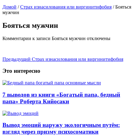
Домой
/
Страх изнасилования или виргинитифобия
/
Бояться
мужчин
Бояться мужчин
Комментарии
к записи Бояться мужчин
отключены
Предыдущий
Страх изнасилования или виргинитифобия
Это интересно
7 выводов из книги «Богатый папа, бедный
папа» Роберта Кийосаки
Вывод эмоций наружу экологичным путём:
взгляд через призму психосоматики