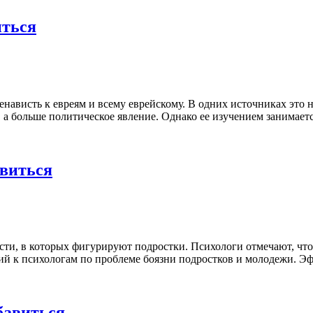
иться
енависть к евреям и всему еврейскому. В одних источниках это
, а больше политическое явление. Однако ее изучением занимае
авиться
и, в которых фигурируют подростки. Психологи отмечают, что д
ний к психологам по проблеме боязни подростков и молодежи. Э
збавиться