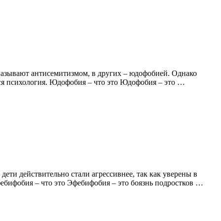
 называют антисемитизмом, в других – юдофобией. Однако
тся психология. Юдофобия – что это Юдофобия – это …
ети действительно стали агрессивнее, так как уверены в
фебифобия – что это Эфебифобия – это боязнь подростков …