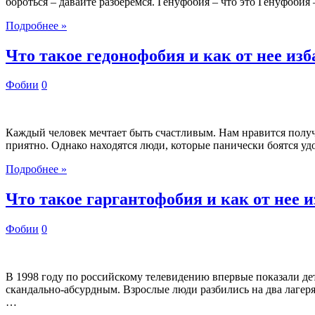
бороться – давайте разберемся. Генуфобия – что это Генуфобия
Подробнее »
Что такое гедонофобия и как от нее из
Фобии
0
Каждый человек мечтает быть счастливым. Нам нравится получат
приятно. Однако находятся люди, которые панически боятся уд
Подробнее »
Что такое гаргантофобия и как от нее 
Фобии
0
В 1998 году по российскому телевидению впервые показали де
скандально-абсурдным. Взрослые люди разбились на два лагеря: 
…