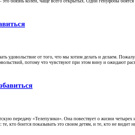
 – это боязнь колен, чаще всего открытых. Одни генуфобы боятс
бавиться
ь удовольствие от того, что мы хотим делать и делаем. Пожалуй
овольствий, потому что чувствуют при этом вину и ожидают рас
избавиться
тскую передачу «Телепузики». Она повествует о жизни четырех
те, кто боится показывать это своим детям, и те, кто не видит 