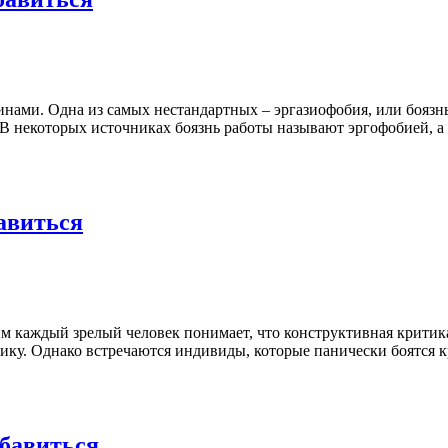
ами. Одна из самых нестандартных – эргазиофобия, или боязнь 
 В некоторых источниках боязнь работы называют эргофобией, а
бавиться
м каждый зрелый человек понимает, что конструктивная критика 
ку. Однако встречаются индивиды, которые панически боятся кр
збавиться