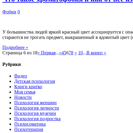
Фобии
0
У большинства людей яркий красный цвет ассоциируется с опа
стараются не трогать предмет, выкрашенный в ядовитый цвет 
Подробнее »
Страница 6 из 18
« Первая
...
«
4
5
6
7
8
»
10
...
В конец »
Рубрики
Видео
Детская психология
Книги кратко
Моя семья
Новости
Психология женщин
Психология личности
Психология мужчин
Психология подростка
Психосоматика
Психотерапия