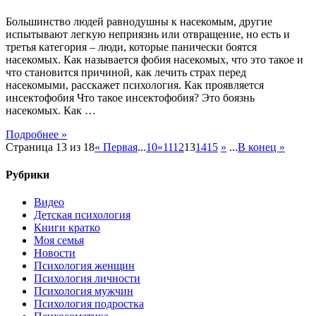
Большинство людей равнодушны к насекомым, другие
испытывают легкую неприязнь или отвращение, но есть и
третья категория – люди, которые панически боятся
насекомых. Как называется фобия насекомых, что это такое и
что становится причиной, как лечить страх перед
насекомыми, расскажет психология. Как проявляется
инсектофобия Что такое инсектофобия? Это боязнь
насекомых. Как …
Подробнее »
Страница 13 из 18
« Первая
...
10
«
11
12
13
14
15
»
...
В конец »
Рубрики
Видео
Детская психология
Книги кратко
Моя семья
Новости
Психология женщин
Психология личности
Психология мужчин
Психология подростка